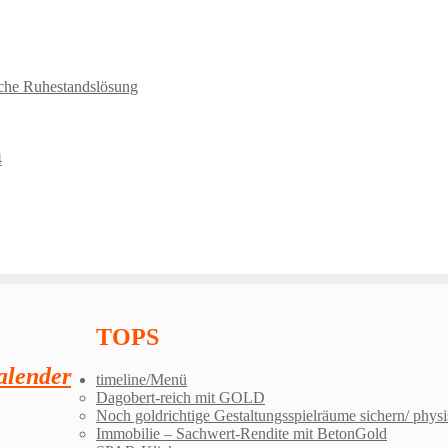
sche Ruhestandslösung
4
TOPS
lender
timeline/Menü
Dagobert-reich mit GOLD
Noch goldrichtige Gestaltungsspielräume sichern/ phys
Immobilie – Sachwert-Rendite mit BetonGold