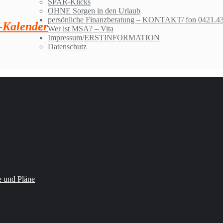
SPAR-Klicks
OHNE Sorgen in den Urlaub
persönliche Finanzberatung – KONTAKT/ fon 0421.43
Kalender
Wer ist MSA? – Vita
Impressum/ERSTINFORMATION
Datenschutz
 und Pläne