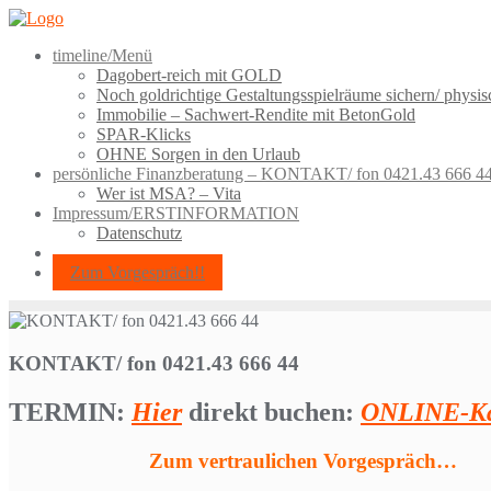
Skip
to
timeline/Menü
content
Dagobert-reich mit GOLD
Noch goldrichtige Gestaltungsspielräume sichern/ physi
Immobilie – Sachwert-Rendite mit BetonGold
SPAR-Klicks
OHNE Sorgen in den Urlaub
persönliche Finanzberatung – KONTAKT/ fon 0421.43 666 4
Wer ist MSA? – Vita
Impressum/ERSTINFORMATION
Datenschutz
Zum Vorgespräch!!
KONTAKT/ fon 0421.43 666 44
TERMIN:
Hier
direkt buchen:
ONLINE-Ka
Zum vertraulichen Vorgespräch…