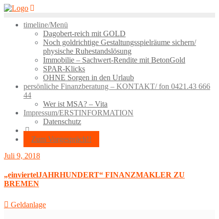
Skip
to
timeline/Menü
content
Dagobert-reich mit GOLD
Noch goldrichtige Gestaltungsspielräume sichern/
physische Ruhestandslösung
Immobilie – Sachwert-Rendite mit BetonGold
SPAR-Klicks
OHNE Sorgen in den Urlaub
persönliche Finanzberatung – KONTAKT/ fon 0421.43 666
44
Wer ist MSA? – Vita
Impressum/ERSTINFORMATION
Datenschutz
Zum Vorgespräch!!
Juli 9, 2018
„einviertelJAHRHUNDERT“ FINANZMAKLER ZU
BREMEN
Geldanlage