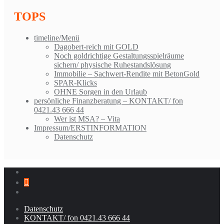
TOPS
timeline/Menü
Dagobert-reich mit GOLD
Noch goldrichtige Gestaltungsspielräume
sichern/ physische Ruhestandslösung
Immobilie – Sachwert-Rendite mit BetonGold
SPAR-Klicks
OHNE Sorgen in den Urlaub
persönliche Finanzberatung – KONTAKT/ fon
0421.43 666 44
Wer ist MSA? – Vita
Impressum/ERSTINFORMATION
Datenschutz
Datenschutz
KONTAKT/ fon 0421.43 666 44