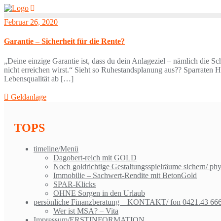
Skip
to
Februar 26, 2020
content
Garantie – Sicherheit für die Rente?
„Deine einzige Garantie ist, dass du dein Anlageziel – nämlich die Sc
nicht erreichen wirst.“ Sieht so Ruhestandsplanung aus?? Sparraten 
Lebensqualität ab […]
Geldanlage
TOPS
timeline/Menü
Dagobert-reich mit GOLD
Noch goldrichtige Gestaltungsspielräume sichern/ ph
Immobilie – Sachwert-Rendite mit BetonGold
SPAR-Klicks
OHNE Sorgen in den Urlaub
persönliche Finanzberatung – KONTAKT/ fon 0421.43 66
Wer ist MSA? – Vita
Impressum/ERSTINFORMATION