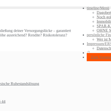
timeline/Menü
Dagober
Noch gol
Immobili
SPAR-Kl
OHNE So
hließung deiner Versorgungslücke – garantiert
persönliche F
Höhe ausreichend? Rendite? Risikotoleranz?
Wer ist 
Impressum/
Datensch
Zum Vorgesp
ysische Ruhestandslösung
6 44