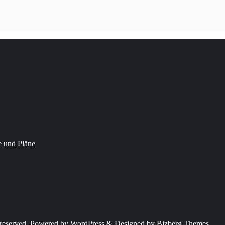
 und Pläne
eserved.
Powered by
WordPress
&
Designed by
Bizberg Themes