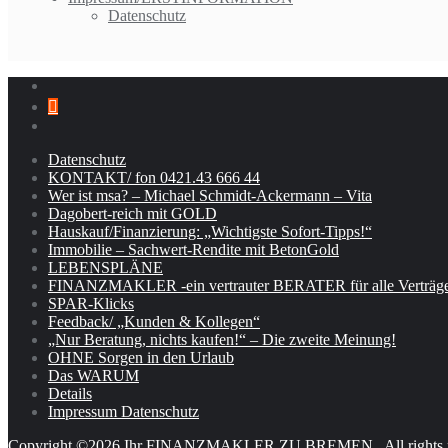
Datenschutz
Datenschutz
KONTAKT/ fon 0421.43 666 44
Wer ist msa? – Michael Schmidt-Ackermann – Vita
Dagobert-reich mit GOLD
Hauskauf/Finanzierung: „Wichtigste Sofort-Tipps!“
Immobilie – Sachwert-Rendite mit BetonGold
LEBENSPLÄNE
FINANZMAKLER -ein vertrauter BERATER für alle Verträge
SPAR-Klicks
Feedback/ „Kunden & Kollegen“
„Nur Beratung, nichts kaufen!“ – Die zweite Meinung!
OHNE Sorgen in den Urlaub
Das WARUM
Details
Impressum Datenschutz
Copyright ©2026 Ihr FINANZMAKLER ZU BREMEN . All rights r