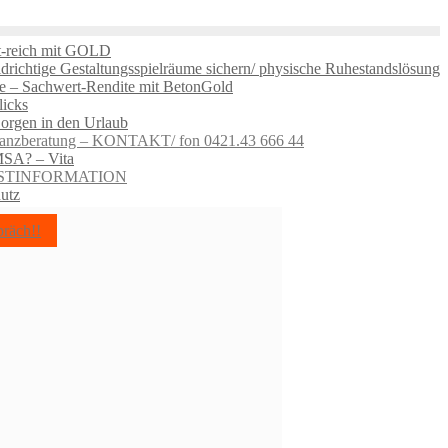
t-reich mit GOLD
drichtige Gestaltungsspielräume sichern/ physische Ruhestandslösung
e – Sachwert-Rendite mit BetonGold
icks
rgen in den Urlaub
inanzberatung – KONTAKT/ fon 0421.43 666 44
MSA? – Vita
ERSTINFORMATION
utz
räch!!