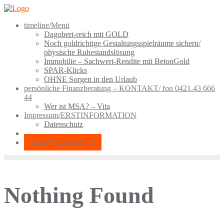
Skip
to
timeline/Menü
content
Dagobert-reich mit GOLD
Noch goldrichtige Gestaltungsspielräume sichern/
physische Ruhestandslösung
Immobilie – Sachwert-Rendite mit BetonGold
SPAR-Klicks
OHNE Sorgen in den Urlaub
persönliche Finanzberatung – KONTAKT/ fon 0421.43 666
44
Wer ist MSA? – Vita
Impressum/ERSTINFORMATION
Datenschutz
Zum Vorgespräch!!
Nothing Found