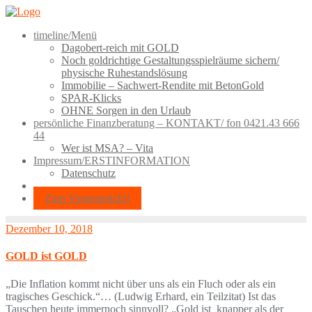
Skip
to
timeline/Menü
content
Dagobert-reich mit GOLD
Noch goldrichtige Gestaltungsspielräume sichern/
physische Ruhestandslösung
Immobilie – Sachwert-Rendite mit BetonGold
SPAR-Klicks
OHNE Sorgen in den Urlaub
persönliche Finanzberatung – KONTAKT/ fon 0421.43 666
44
Wer ist MSA? – Vita
Impressum/ERSTINFORMATION
Datenschutz
Zum Vorgespräch!!
Dezember 10, 2018
GOLD ist GOLD
„Die Inflation kommt nicht über uns als ein Fluch oder als ein
tragisches Geschick.“… (Ludwig Erhard, ein Teilzitat) Ist das
Tauschen heute immernoch sinnvoll? „Gold ist knapper als der