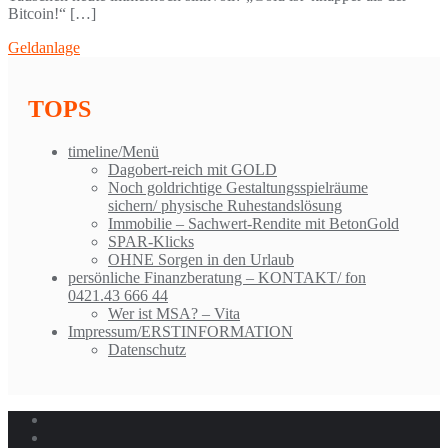
Bitcoin!“ […]
Geldanlage
TOPS
timeline/Menü
Dagobert-reich mit GOLD
Noch goldrichtige Gestaltungsspielräume
sichern/ physische Ruhestandslösung
Immobilie – Sachwert-Rendite mit BetonGold
SPAR-Klicks
OHNE Sorgen in den Urlaub
persönliche Finanzberatung – KONTAKT/ fon
0421.43 666 44
Wer ist MSA? – Vita
Impressum/ERSTINFORMATION
Datenschutz