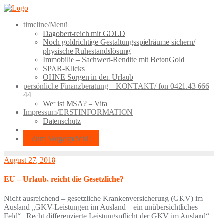
Skip
to
timeline/Menü
content
Dagobert-reich mit GOLD
Noch goldrichtige Gestaltungsspielräume sichern/
physische Ruhestandslösung
Immobilie – Sachwert-Rendite mit BetonGold
SPAR-Klicks
OHNE Sorgen in den Urlaub
persönliche Finanzberatung – KONTAKT/ fon 0421.43 666
44
Wer ist MSA? – Vita
Impressum/ERSTINFORMATION
Datenschutz
Zum Vorgespräch!!
August 27, 2018
EU – Urlaub, reicht die Gesetzliche?
Nicht ausreichend – gesetzliche Krankenversicherung (GKV) im
Ausland „GKV-Leistungen im Ausland – ein unübersichtliches
Feld“ „Recht differenzierte Leistungspflicht der GKV im Ausland“