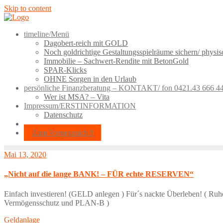
Skip to content
timeline/Menü
Dagobert-reich mit GOLD
Noch goldrichtige Gestaltungsspielräume sichern/ physi
Immobilie – Sachwert-Rendite mit BetonGold
SPAR-Klicks
OHNE Sorgen in den Urlaub
persönliche Finanzberatung – KONTAKT/ fon 0421.43 666 4
Wer ist MSA? – Vita
Impressum/ERSTINFORMATION
Datenschutz
Zum Vorgespräch!!
Mai 13, 2020
„Nicht auf die lange BANK! – FÜR echte RESERVEN“
Einfach investieren! (GELD anlegen ) Für´s nackte Überleben! ( 
Vermögensschutz und PLAN-B )
Geldanlage