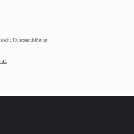
ysische Ruhestandslösung
6 44