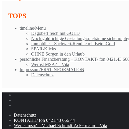
TOPS
timeline/Menü
Dagobert-reich mit GOLD
Noch goldrichtige Gestaltungsspielräume sichern/ ph
Immobilie – Sachwert-Rendite mit BetonGold
SPAR-Klicks
OHNE Sorgen in den Urlaub
persönliche Finanzberatung – KONTAKT/ fon 0421.43 66
Wer ist MSA? – Vita
Impressum/ERSTINFORMATION
Datenschutz
Datenschutz
KONTAKT/ fon 0421.43 666 44
Wer ist msa? – Michael Schmidt-Ackermann – Vita