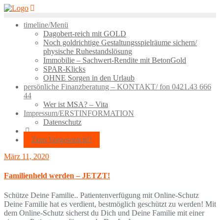
Skip
to
timeline/Menü
content
Dagobert-reich mit GOLD
Noch goldrichtige Gestaltungsspielräume sichern/
physische Ruhestandslösung
Immobilie – Sachwert-Rendite mit BetonGold
SPAR-Klicks
OHNE Sorgen in den Urlaub
persönliche Finanzberatung – KONTAKT/ fon 0421.43 666
44
Wer ist MSA? – Vita
Impressum/ERSTINFORMATION
Datenschutz
Zum Vorgespräch!!
März 11, 2020
Familienheld werden – JETZT!
Schütze Deine Familie.. Patientenverfügung mit Online-Schutz
Deine Familie hat es verdient, bestmöglich geschützt zu werden! Mit
dem Online-Schutz sicherst du Dich und Deine Familie mit einer