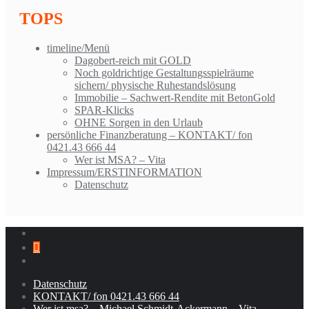
TOPS
timeline/Menü
Dagobert-reich mit GOLD
Noch goldrichtige Gestaltungsspielräume
sichern/ physische Ruhestandslösung
Immobilie – Sachwert-Rendite mit BetonGold
SPAR-Klicks
OHNE Sorgen in den Urlaub
persönliche Finanzberatung – KONTAKT/ fon
0421.43 666 44
Wer ist MSA? – Vita
Impressum/ERSTINFORMATION
Datenschutz
Datenschutz
KONTAKT/ fon 0421.43 666 44
Wer ist msa? – Michael Schmidt-Ackermann – Vita