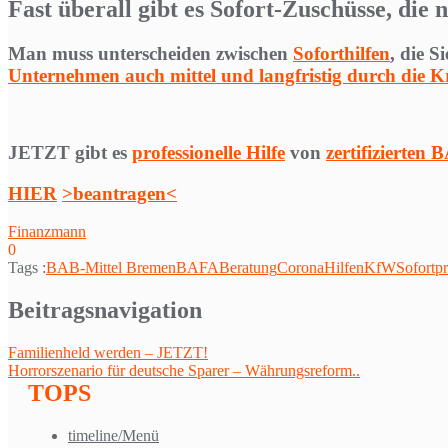
Fast überall gibt es Sofort-Zuschüsse, die
Man muss unterscheiden zwischen
Soforthilfen
, die S
Unternehmen auch mittel und langfristig durch die Kri
JETZT gibt es
professionelle Hilfe
von
zertifizierten
HIER
>beantragen<
Finanzmann
0
Tags :
BAB-Mittel Bremen
BAFA
Beratung
Corona
Hilfen
KfW
Sofortp
Beitragsnavigation
Familienheld werden – JETZT!
Horrorszenario für deutsche Sparer – Währungsreform..
TOPS
timeline/Menü