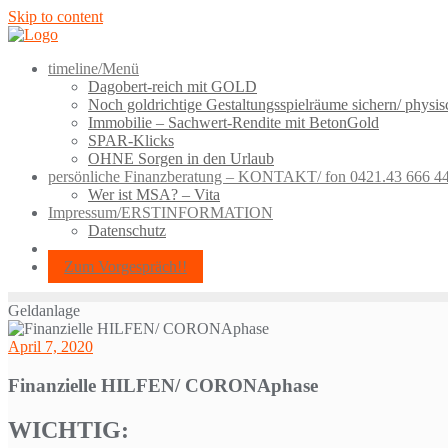
Skip to content
timeline/Menü
Dagobert-reich mit GOLD
Noch goldrichtige Gestaltungsspielräume sichern/ physi
Immobilie – Sachwert-Rendite mit BetonGold
SPAR-Klicks
OHNE Sorgen in den Urlaub
persönliche Finanzberatung – KONTAKT/ fon 0421.43 666 4
Wer ist MSA? – Vita
Impressum/ERSTINFORMATION
Datenschutz
Zum Vorgespräch!!
Geldanlage
April 7, 2020
Finanzielle HILFEN/ CORONAphase
WICHTIG: