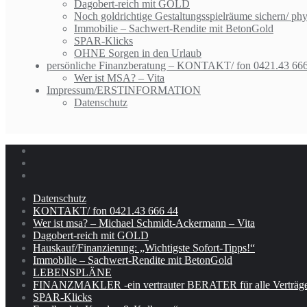
Dagobert-reich mit GOLD
Noch goldrichtige Gestaltungsspielräume sichern/ ph
Immobilie – Sachwert-Rendite mit BetonGold
SPAR-Klicks
OHNE Sorgen in den Urlaub
persönliche Finanzberatung – KONTAKT/ fon 0421.43 66
Wer ist MSA? – Vita
Impressum/ERSTINFORMATION
Datenschutz
Datenschutz
KONTAKT/ fon 0421.43 666 44
Wer ist msa? – Michael Schmidt-Ackermann – Vita
Dagobert-reich mit GOLD
Hauskauf/Finanzierung: „Wichtigste Sofort-Tipps!“
Immobilie – Sachwert-Rendite mit BetonGold
LEBENSPLÄNE
FINANZMAKLER -ein vertrauter BERATER für alle Verträge
SPAR-Klicks