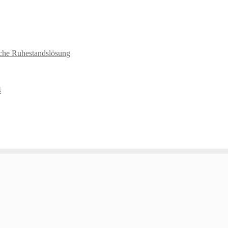
sche Ruhestandslösung
4