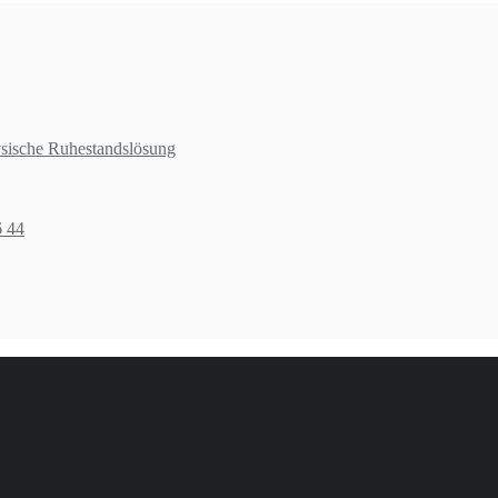
ysische Ruhestandslösung
6 44