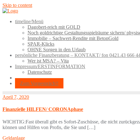
Skip to content
timeline/Menü
Dagobert-reich mit GOLD
Noch goldrichtige Gestaltungsspielräume sichern/ physi
Immobilie – Sachwert-Rendite mit BetonGold
SPAR-Klicks
OHNE Sorgen in den Urlaub
persönliche Finanzberatung – KONTAKT/ fon 0421.43 666 4
Wer ist MSA? – Vita
Impressum/ERSTINFORMATION
Datenschutz
Zum Vorgespräch!!
April 7, 2020
Finanzielle HILFEN/ CORONAphase
WICHTIG:Fast überall gibt es Sofort-Zuschüsse, die nicht zurückge
können und Hilfen von Profis, die Sie und […]
Geldanlage