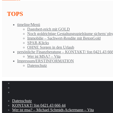
TOPS
timeline/Menü
Dagobert-reich mit GOLD
Noch goldrichtige Gestaltungsspielräume sichern/ ph
Immobilie – Sachwert-Rendite mit BetonGold
SPAR-Klicks
OHNE Sorgen in den Urlaub
persönliche Finanzberatung – KONTAKT/ fon 0421.43 66
Wer ist MSA? – Vita
Impressum/ERSTINFORMATION
Datenschutz
Datenschutz
KONTAKT/ fon 0421.43 666 44
Wer ist msa? – Michael Schmidt-Ackermann – Vita