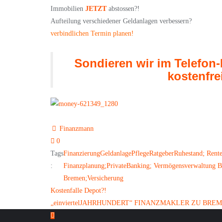
Immobilien
JETZT
abstossen?!
Aufteilung verschiedener Geldanlagen verbessern?
verbindlichen Termin planen!
Sondieren wir im Telefon
kostenfre
Finanzmann
0
Tags
Finanzierung
Geldanlage
Pflege
Ratgeber
Ruhestand; Rente
:
Finanzplanung;PrivateBanking; Vermögensverwaltung Br
Bremen;
Versicherung
Beitragsnavigation
Kostenfalle Depot?!
„einviertelJAHRHUNDERT“ FINANZMAKLER ZU BRE