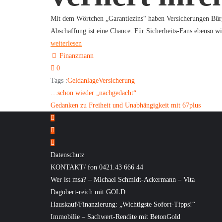
Mit dem Wörtchen „Garantiezins“ haben Versicherungen Bürge
Abschaffung ist eine Chance. Für Sicherheits-Fans ebenso 
weiterlesen
Finanzmann
0
Tags :
Geldanlage
Versicherung
Beitragsnavigation
…schon wieder „nachgedacht“
Gedanken zu Freiheit und Unabhängigkeit mit 67plus
Datenschutz
KONTAKT/ fon 0421.43 666 44
Wer ist msa? – Michael Schmidt-Ackermann – Vita
Dagobert-reich mit GOLD
Hauskauf/Finanzierung: „Wichtigste Sofort-Tipps!“
Immobilie – Sachwert-Rendite mit BetonGold