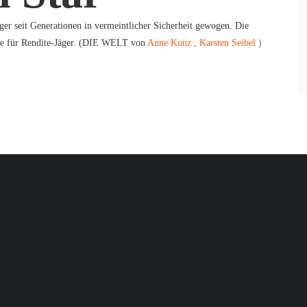
r seit Generationen in vermeintlicher Sicherheit gewogen. Die
wie für Rendite-Jäger. (DIE WELT von
Anne Kunz
,
Karsten Seibel
)