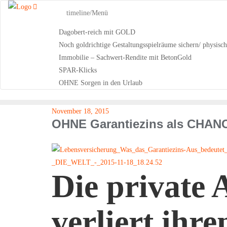
Skip
timeline/Menü
to
content
Dagobert-reich mit GOLD
Noch goldrichtige Gestaltungsspielräume sichern/ physisc
Immobilie – Sachwert-Rendite mit BetonGold
SPAR-Klicks
OHNE Sorgen in den Urlaub
November 18, 2015
OHNE Garantiezins als CHA
Die private 
verliert ihre